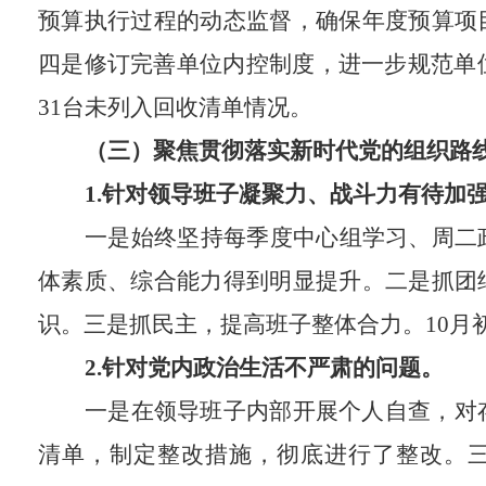
预算执行过程的动态监督，确保年度预算项
四是修订完善单位内控制度，进一步规范单
31
台未列入回收清
单情况。
（三）聚焦贯彻落实新时代党的组织路
1.
针对领导班子凝聚力、战斗力有待加
一是始终坚持每季度中心组学习、周二
体素质、综合能力得到明显提升。二是抓团
识。
三
是抓民主，提高班子整体合力。
10
月
2
.
针对党内政治生活不严肃的问题。
一是在
领导班子内部
开展
个人
自查，
对
清单，制定整改措施，彻底进行了整改
。