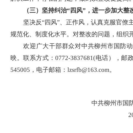
（三）坚持
纠
治
“四风”，
进一步加大整
坚决反“四风”、正作风，
认真克服官僚
规范化、制度化水平。
对整改的问题，组织
欢迎广大
干
部群众对中共柳州市
国防动
映。联系方式：
0772-3837681
(电话），邮
545005
，电子邮箱：
lzsrfb@
163
.com
。
中共柳州市
国
20