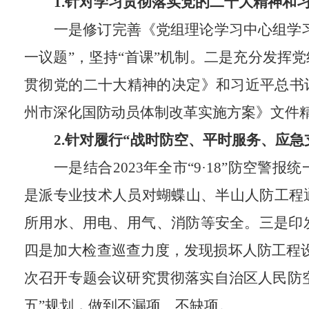
1.
针对学习贯彻落实党的二十大精神和
一是
修订完善《党组理论学习中心组学
一议题”
，坚持
“首课”机制。
二是
充分发挥党
贯彻党的二十大精神的决定》和习近平总书
州市深化国防动员体制改革实施方案》文件
2.
针对履行“战时防空、平时服务、应急
一是
结合
2023
年全市
“9·18”
防空警报统
是
派专业技术人员对蝴蝶山、半山人防工程
所用水、用电、用气、消防等安全。
三是
印
四
是
加大检查巡查力度，发现损坏人防工程
次召开专题会议
研究贯彻落实自治区人民防空
五”规划
，做到不漏项、不缺项
。