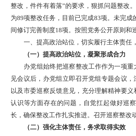
整改，
件件
有着落
”
的要求，
狠抓问题
整改
为
89
项整改任务，
目前
已完成
8
3
项。未完成
间修订完善制度
18
项
。
按
照
党
务公开原则和
一、
提高政治站位，
切实履行主体责任
（一）提高政治站位，凝聚形成合力
办党组始终把巡察整改工作作为一项重
见会议后，办党组立即
召开党组专题会议，
以及市委
巡察反馈意见
，充分理解精神要义
认识
等方面存在的问题，自觉扛起做好
巡察
长，确保整改工作扎实推进
。
召开巡察整改
（二）强化主体责任
，务求取得实效