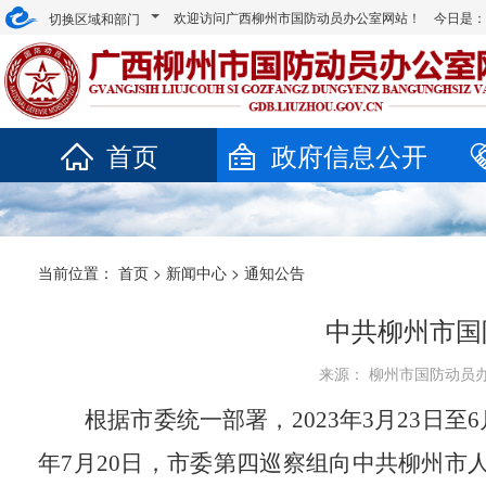
欢迎访问广西柳州市国防动员办公室网站！ 今日是
切换区域和部门
首页
政府信息公开
当前位置：
首页
>
新闻中心
>
通知公告
中共柳州市国
来源： 柳州市国防动员办公室
根据市委统一部署，
2023
年
3
月
23
日至
6
年
7
月
20
日，市委第
四
巡察组向中共柳州市