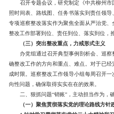
召开专题会议，
研究制定
《中共柳州市
照时间表、路线图、任务书落实到责任领导
专项巡察整改落实作为聚焦全面从严治党、
整改工作部署到位、责任到位、落实到位，
（三）突出
整改
重点，
力戒形式主义
办党组
通过召开
典型事例剖析会
、
巡察
确整改工作的方向和重点、难点
。
对于
已经
成时限。巡察整改工作领导小组
每周召开一
向性问题，确保
取得实实在在的效果
。
二、狠抓问题“销账”，主动担当作为，
（一）聚焦贯彻落实党的理论路线方针