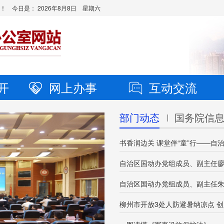
站！ 今日是：
2026年8月8日 星期六
开
网上办事
互动交流
部门动态
国务院信
柳州市开放3处人防避暑纳凉点 创