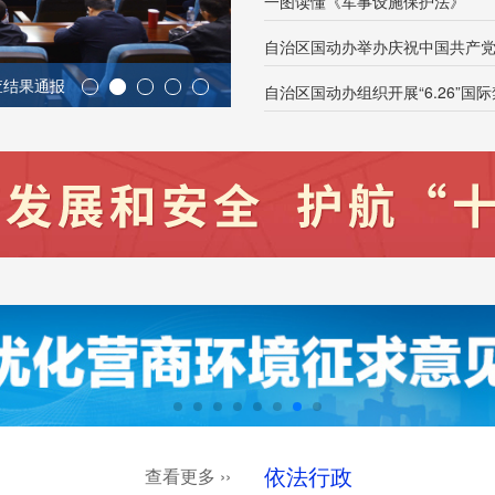
一图读懂《军事设施保护法》
查结果通报
自治区国动办党组理论学习中心组举办
自治区国动办组织开展“6.26”
依法行政
查看更多 ››