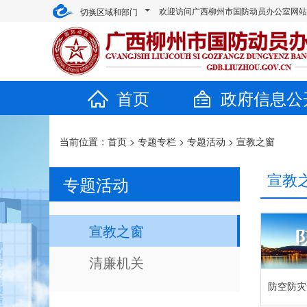
欢迎访问广西柳州市国防动员办公室网
切换区域和部门
首页
政府信息公
当前位置：
首页
>
专题专栏
>
专题活动
>
宣教之窗
宣教
专题活动
宣教之窗
清廉机关
防空防灾