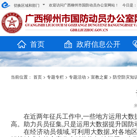
欢迎访问广西柳州市国防动员办公室网站！ 今日是
切换区域和部门
首页
政府信息公开
当前位置：
首页
>
专题专栏
>
专题活动
>
宣教之窗
>
防空防灾知
来
在近两年征兵工作中,一些地方运用大数据
高。助力兵员征集,只是运用大数据提升国防
在经济动员领域,可利用大数据,对各地