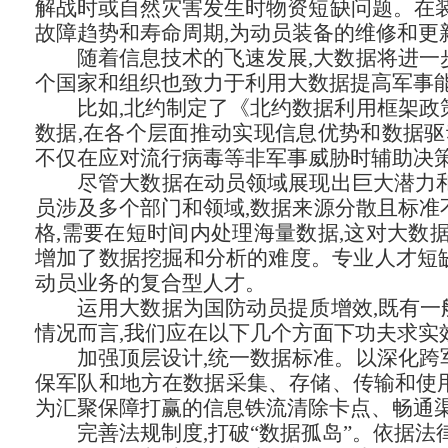
解战时或自然灾害发生时物资短缺问题。在装
故障趋势和寿命周期,为动员装备的维修和更
随着信息技术的飞速发展,大数据将进一
个国家和组织也致力于利用大数据提高军事
比如,北约制定了《北约数据利用框架政
数据,在各个层面推动实现信息优势和数据驱
不仅在应对流行病毒等非军事威胁时辅助决策
尽管大数据在动员领域展现出巨大潜力和
员涉及多个部门和领域,数据来源分散且标准
格,需要在短时间内处理海量数据,这对大数
增加了数据挖掘和分析的难度。专业人才短
动员业务的复合型人才。
运用大数据为国防动员提质增效,既有一
情况而言,我们应在以下几个方面下功夫求实
加强顶层设计,统一数据标准。以深化跨
保军队和地方在数据采集、存储、传输和使用
为汇聚保障打赢的信息铁流清除卡点、畅通
完善法规制度,打破“数据孤岛”。依据法